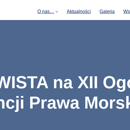
O nas…
Aktualności
Galeria
Ws
WISTA na XII Og
ncji Prawa Mors