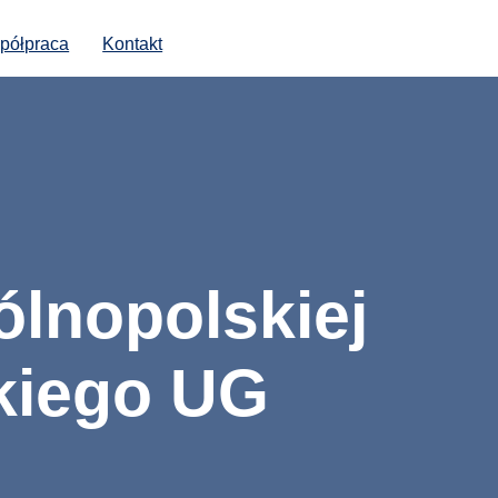
półpraca
Kontakt
ólnopolskiej
kiego UG